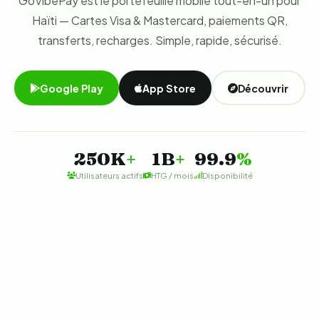
GoVibePay est le portefeuille mobile tout-en-un pour
Haïti — Cartes Visa & Mastercard, paiements QR,
transferts, recharges. Simple, rapide, sécurisé.
Google Play
App Store
Découvrir
250K
+
1B
+
99.9
%
Utilisateurs actifs
HTG / mois
Disponibilité