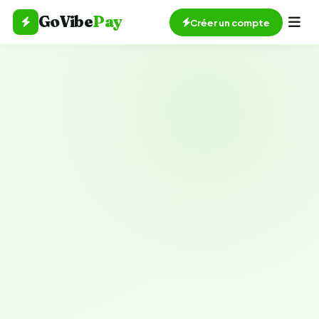
GoVibe
Pay
Créer un compte